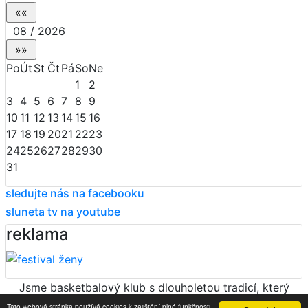
08 / 2026
Po
Út
St
Čt
Pá
So
Ne
1
2
3
4
5
6
7
8
9
10
11
12
13
14
15
16
17
18
19
20
21
22
23
24
25
26
27
28
29
30
31
sledujte nás na facebooku
sluneta tv na youtube
reklama
Jsme basketbalový klub s dlouholetou tradicí, který
vychoval spoustu kvalitních hráčů.
Tato webová stránka používá cookies k zajištění plné funkčnosti