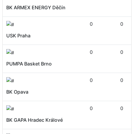
BK ARMEX ENERGY Děčín
0
0
USK Praha
0
0
PUMPA Basket Brno
0
0
BK Opava
0
0
BK GAPA Hradec Králové