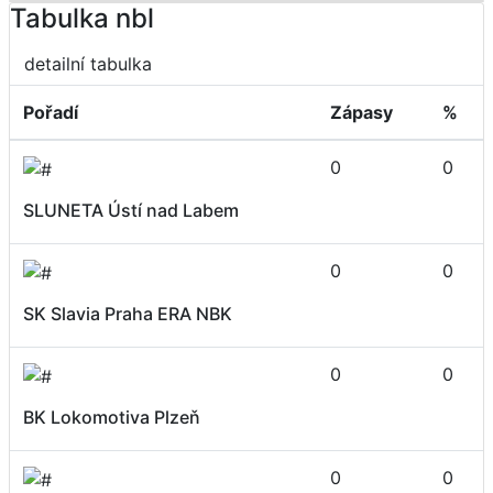
Tabulka nbl
detailní tabulka
Pořadí
Zápasy
%
0
0
SLUNETA Ústí nad Labem
0
0
SK Slavia Praha ERA NBK
0
0
BK Lokomotiva Plzeň
0
0