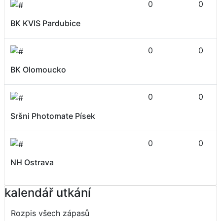
0
0
BK KVIS Pardubice
0
0
BK Olomoucko
0
0
Sršni Photomate Písek
0
0
NH Ostrava
kalendář utkání
Rozpis všech zápasů