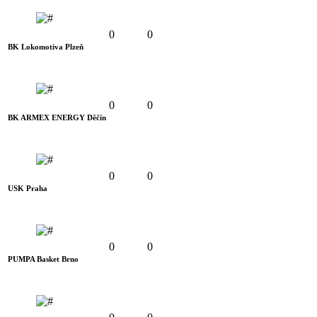
0
0
BK Lokomotiva Plzeň
0
0
BK ARMEX ENERGY Děčín
0
0
USK Praha
0
0
PUMPA Basket Brno