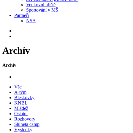
Venkovní hřiště
Sportování v MŠ
Partneři
NSA
Archív
Archív
Vše
A-tým
Bleskovky
KNBL
Mládež
Ostatní
Rozhovory
Sluneta camp
Výsledky