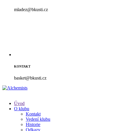
mladez@bkusti.cz
KONTAKT
basket@bkusti.cz
Úvod
O klubu
Kontakt
Vedení klubu
Historie
Odkazy