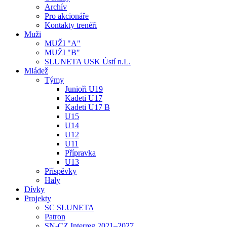
Archív
Pro akcionáře
Kontakty trenéři
Muži
MUŽI "A"
MUŽI "B"
SLUNETA USK Ústí n.L.
Mládež
Týmy
Junioři U19
Kadeti U17
Kadeti U17 B
U15
U14
U12
U11
Přípravka
U13
Příspěvky
Haly
Dívky
Projekty
SC SLUNETA
Patron
SN-CZ Interreg 2021–2027