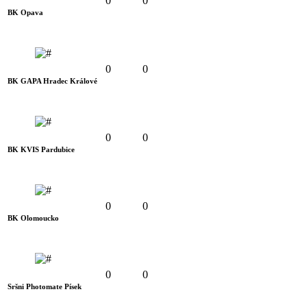
0
0
BK Opava
0
0
BK GAPA Hradec Králové
0
0
BK KVIS Pardubice
0
0
BK Olomoucko
0
0
Sršni Photomate Písek