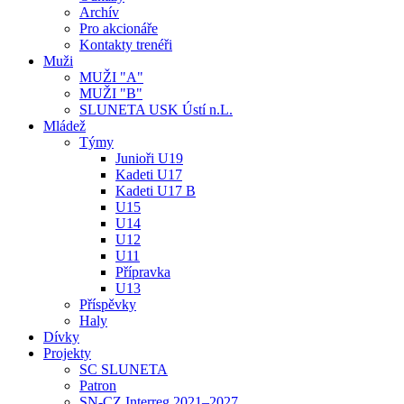
Archív
Pro akcionáře
Kontakty trenéři
Muži
MUŽI "A"
MUŽI "B"
SLUNETA USK Ústí n.L.
Mládež
Týmy
Junioři U19
Kadeti U17
Kadeti U17 B
U15
U14
U12
U11
Přípravka
U13
Příspěvky
Haly
Dívky
Projekty
SC SLUNETA
Patron
SN-CZ Interreg 2021–2027