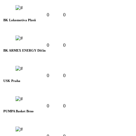
0
0
BK Lokomotiva Plzeň
0
0
BK ARMEX ENERGY Děčín
0
0
USK Praha
0
0
PUMPA Basket Brno