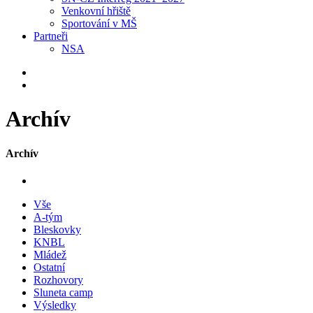
Venkovní hřiště
Sportování v MŠ
Partneři
NSA
Archív
Archív
Vše
A-tým
Bleskovky
KNBL
Mládež
Ostatní
Rozhovory
Sluneta camp
Výsledky