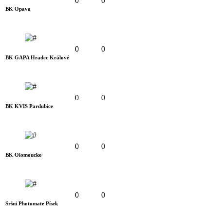
0
0
BK Opava
0
0
BK GAPA Hradec Králové
0
0
BK KVIS Pardubice
0
0
BK Olomoucko
0
0
Sršni Photomate Písek