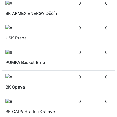
0
0
BK ARMEX ENERGY Děčín
0
0
USK Praha
0
0
PUMPA Basket Brno
0
0
BK Opava
0
0
BK GAPA Hradec Králové