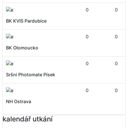
0
0
BK KVIS Pardubice
0
0
BK Olomoucko
0
0
Sršni Photomate Písek
0
0
NH Ostrava
kalendář utkání