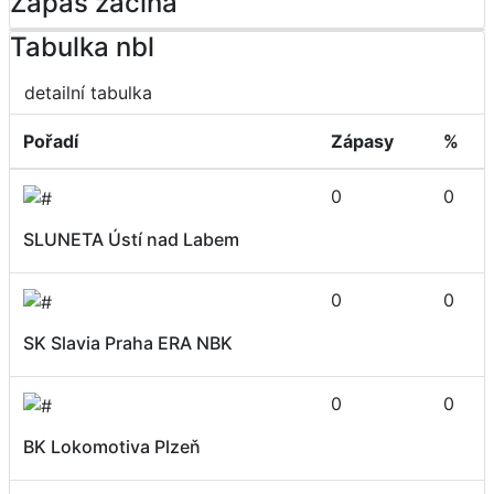
Zápas začíná
Tabulka nbl
detailní tabulka
Pořadí
Zápasy
%
0
0
SLUNETA Ústí nad Labem
0
0
SK Slavia Praha ERA NBK
0
0
BK Lokomotiva Plzeň