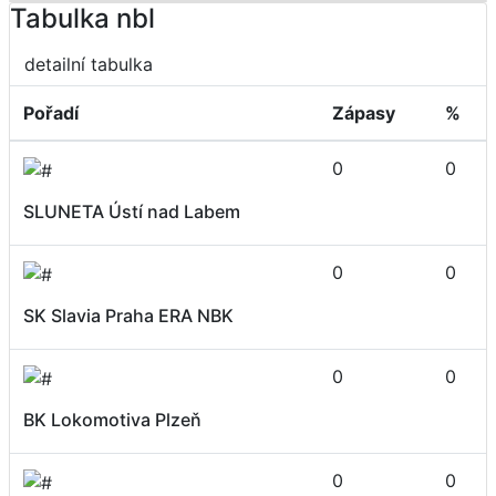
Tabulka nbl
detailní tabulka
Pořadí
Zápasy
%
0
0
SLUNETA Ústí nad Labem
0
0
SK Slavia Praha ERA NBK
0
0
BK Lokomotiva Plzeň
0
0