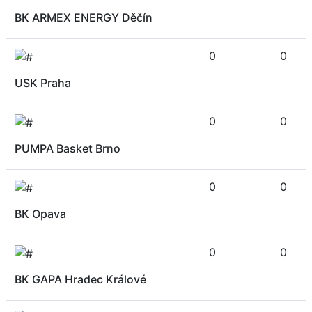
BK ARMEX ENERGY Děčín
0
0
USK Praha
0
0
PUMPA Basket Brno
0
0
BK Opava
0
0
BK GAPA Hradec Králové