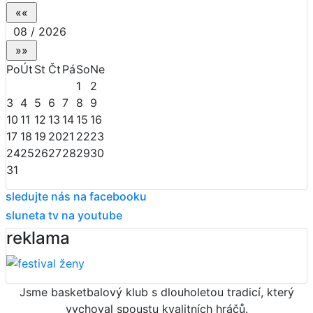
08 / 2026
Po
Út
St
Čt
Pá
So
Ne
1
2
3
4
5
6
7
8
9
10
11
12
13
14
15
16
17
18
19
20
21
22
23
24
25
26
27
28
29
30
31
sledujte nás na facebooku
sluneta tv na youtube
reklama
Jsme basketbalový klub s dlouholetou tradicí, který
vychoval spoustu kvalitních hráčů.