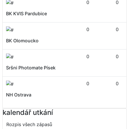
0
0
BK KVIS Pardubice
0
0
BK Olomoucko
0
0
Sršni Photomate Písek
0
0
NH Ostrava
kalendář utkání
Rozpis všech zápasů