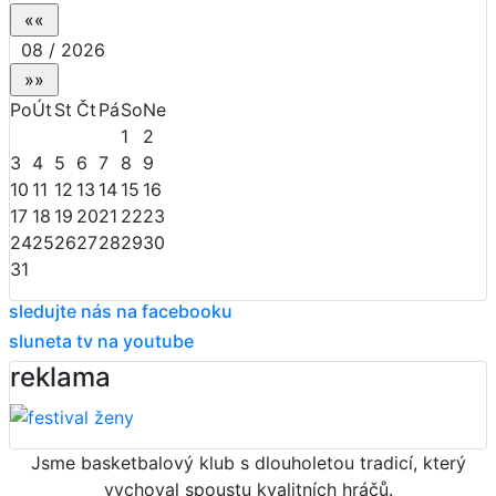
08 / 2026
Po
Út
St
Čt
Pá
So
Ne
1
2
3
4
5
6
7
8
9
10
11
12
13
14
15
16
17
18
19
20
21
22
23
24
25
26
27
28
29
30
31
sledujte nás na facebooku
sluneta tv na youtube
reklama
Jsme basketbalový klub s dlouholetou tradicí, který
vychoval spoustu kvalitních hráčů.