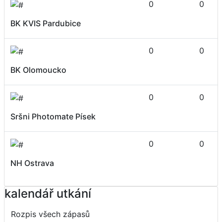
0
0
BK KVIS Pardubice
0
0
BK Olomoucko
0
0
Sršni Photomate Písek
0
0
NH Ostrava
kalendář utkání
Rozpis všech zápasů