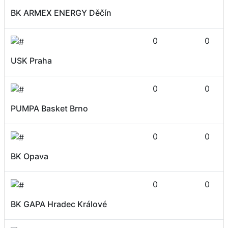
BK ARMEX ENERGY Děčín
0
0
USK Praha
0
0
PUMPA Basket Brno
0
0
BK Opava
0
0
BK GAPA Hradec Králové