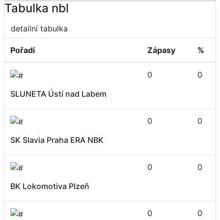
Tabulka nbl
detailní tabulka
Pořadí
Zápasy
%
0
0
SLUNETA Ústí nad Labem
0
0
SK Slavia Praha ERA NBK
0
0
BK Lokomotiva Plzeň
0
0