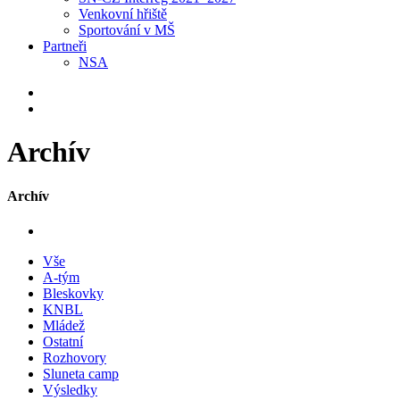
Venkovní hřiště
Sportování v MŠ
Partneři
NSA
Archív
Archív
Vše
A-tým
Bleskovky
KNBL
Mládež
Ostatní
Rozhovory
Sluneta camp
Výsledky