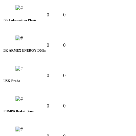
0
0
BK Lokomotiva Plzeň
0
0
BK ARMEX ENERGY Děčín
0
0
USK Praha
0
0
PUMPA Basket Brno