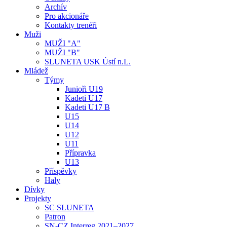
Archív
Pro akcionáře
Kontakty trenéři
Muži
MUŽI "A"
MUŽI "B"
SLUNETA USK Ústí n.L.
Mládež
Týmy
Junioři U19
Kadeti U17
Kadeti U17 B
U15
U14
U12
U11
Přípravka
U13
Příspěvky
Haly
Dívky
Projekty
SC SLUNETA
Patron
SN-CZ Interreg 2021–2027