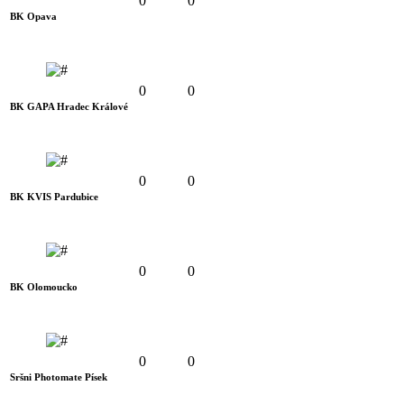
0
0
BK Opava
0
0
BK GAPA Hradec Králové
0
0
BK KVIS Pardubice
0
0
BK Olomoucko
0
0
Sršni Photomate Písek