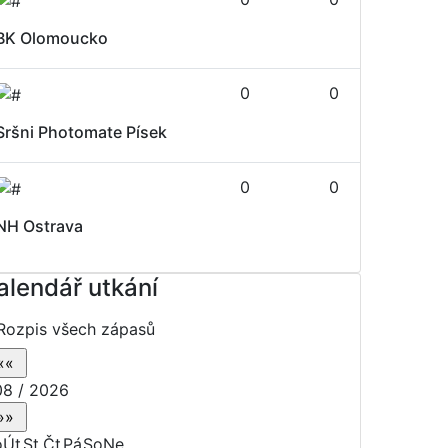
BK Olomoucko
0
0
Sršni Photomate Písek
0
0
NH Ostrava
alendář utkání
Rozpis všech zápasů
8 / 2026
o
Út
St
Čt
Pá
So
Ne