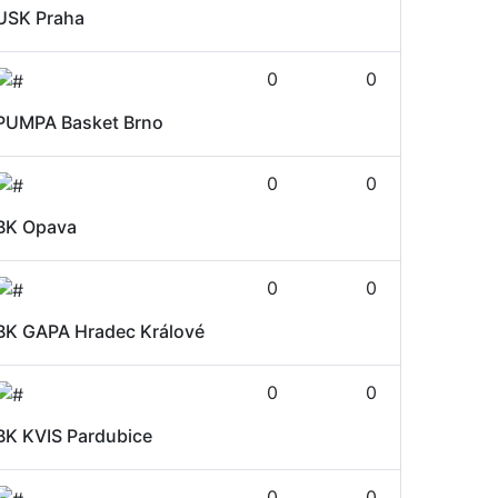
USK Praha
0
0
PUMPA Basket Brno
0
0
BK Opava
0
0
BK GAPA Hradec Králové
0
0
BK KVIS Pardubice
0
0