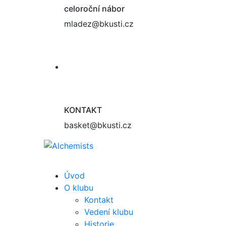
celoroční nábor
mladez@bkusti.cz
KONTAKT
basket@bkusti.cz
Úvod
O klubu
Kontakt
Vedení klubu
Historie