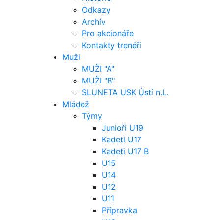
Odkazy
Archív
Pro akcionáře
Kontakty trenéři
Muži
MUŽI "A"
MUŽI "B"
SLUNETA USK Ústí n.L.
Mládež
Týmy
Junioři U19
Kadeti U17
Kadeti U17 B
U15
U14
U12
U11
Přípravka