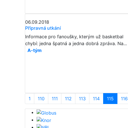
06.09.2018
Přípravná utkání
Informace pro fanoušky, kterým už basketbal
chybí: jedna špatná a jedna dobrá zpráva. Na...
A-tým
1
110
111
112
113
114
115
116