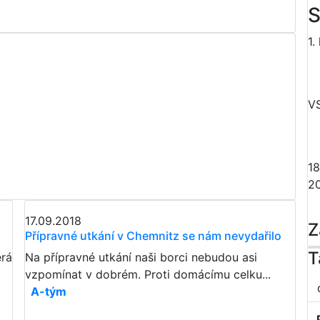
S
1.
V
18
2
17.09.2018
Z
Přípravné utkání v Chemnitz se nám nevydařilo
T
erá
Na přípravné utkání naši borci nebudou asi
vzpomínat v dobrém. Proti domácímu celku...
A-tým