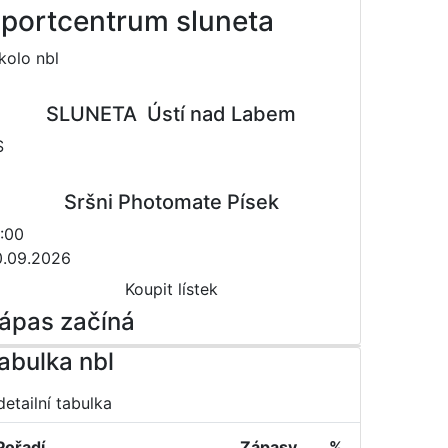
portcentrum sluneta
 kolo nbl
SLUNETA  Ústí nad Labem
S
Sršni Photomate Písek
:00
0.09.2026
Koupit lístek
ápas začíná
abulka nbl
detailní tabulka
Pořadí
Zápasy
%