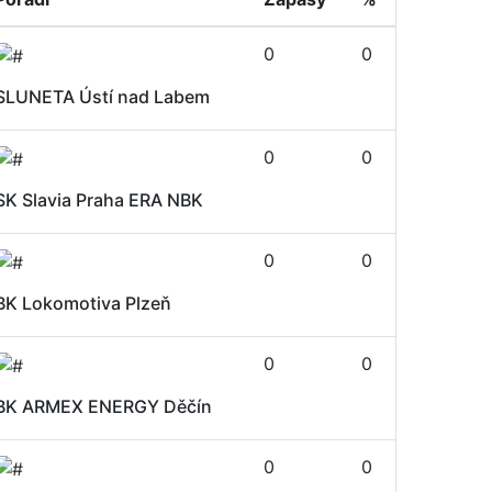
0
0
SLUNETA Ústí nad Labem
0
0
SK Slavia Praha ERA NBK
0
0
BK Lokomotiva Plzeň
0
0
BK ARMEX ENERGY Děčín
0
0