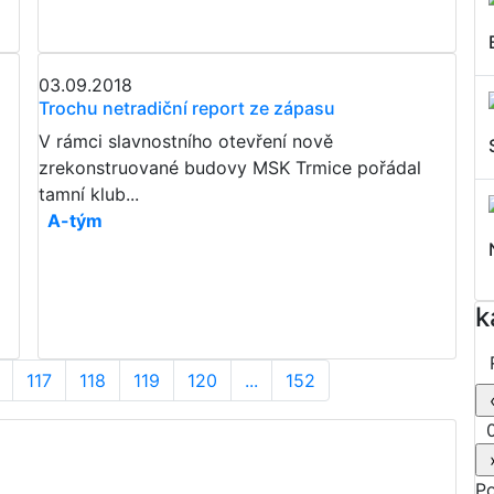
03.09.2018
Trochu netradiční report ze zápasu
V rámci slavnostního otevření nově
zrekonstruované budovy MSK Trmice pořádal
tamní klub...
A-tým
k
117
118
119
120
...
152
0
P