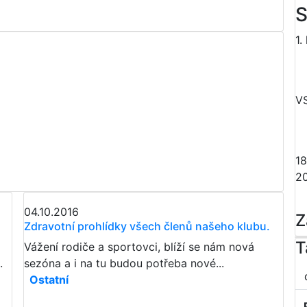
S
1.
V
18
2
04.10.2016
Z
Zdravotní prohlídky všech členů našeho klubu.
T
Vážení rodiče a sportovci, blíží se nám nová
.
sezóna a i na tu budou potřeba nové...
Ostatní