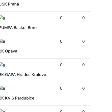
USK Praha
0
0
PUMPA Basket Brno
0
0
BK Opava
0
0
BK GAPA Hradec Králové
0
0
BK KVIS Pardubice
0
0