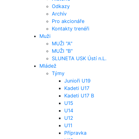
Odkazy
Archív
Pro akcionáře
Kontakty trenéři
Muži
MUŽI "A"
MUŽI "B"
SLUNETA USK Ústí n.L.
Mládež
Týmy
Junioři U19
Kadeti U17
Kadeti U17 B
U15
U14
U12
U11
Přípravka