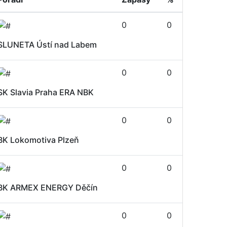
0
0
SLUNETA Ústí nad Labem
0
0
SK Slavia Praha ERA NBK
0
0
BK Lokomotiva Plzeň
0
0
BK ARMEX ENERGY Děčín
0
0