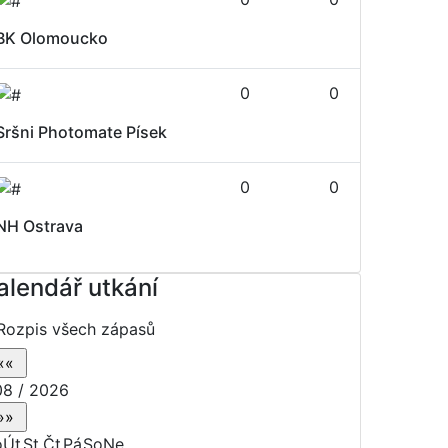
BK Olomoucko
0
0
Sršni Photomate Písek
0
0
NH Ostrava
alendář utkání
Rozpis všech zápasů
8 / 2026
o
Út
St
Čt
Pá
So
Ne