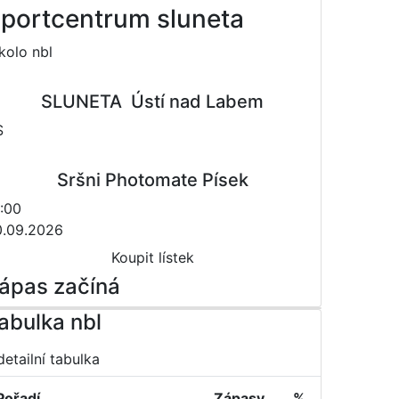
portcentrum sluneta
 kolo nbl
SLUNETA  Ústí nad Labem
S
Sršni Photomate Písek
:00
0.09.2026
Koupit lístek
ápas začíná
abulka nbl
detailní tabulka
Pořadí
Zápasy
%