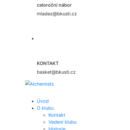
celoroční nábor
mladez@bkusti.cz
KONTAKT
basket@bkusti.cz
Úvod
O klubu
Kontakt
Vedení klubu
Historie