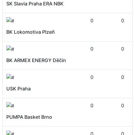
SK Slavia Praha ERA NBK
0
0
BK Lokomotiva Plzeň
0
0
BK ARMEX ENERGY Děčín
0
0
USK Praha
0
0
PUMPA Basket Brno
0
0