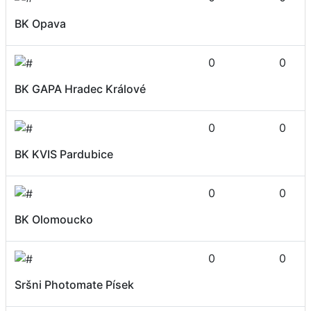
BK Opava
0
0
BK GAPA Hradec Králové
0
0
BK KVIS Pardubice
0
0
BK Olomoucko
0
0
Sršni Photomate Písek