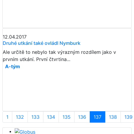
12.04.2017
Druhé utkání také ovládl Nymburk
Ale určitě to nebylo tak výrazným rozdílem jako v
prvním utkání. První čtvrtina...
A-tým
1
132
133
134
135
136
137
138
139