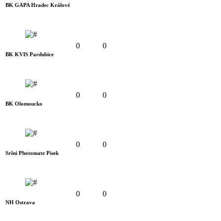
BK GAPA Hradec Králové
0
0
BK KVIS Pardubice
0
0
BK Olomoucko
0
0
Sršni Photomate Písek
0
0
NH Ostrava