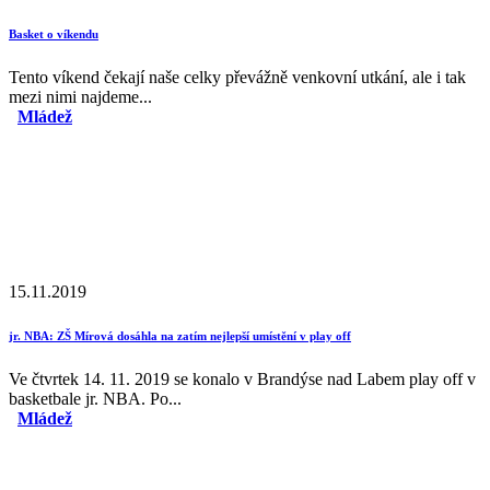
Basket o víkendu
Tento víkend čekají naše celky převážně venkovní utkání, ale i tak
mezi nimi najdeme...
Mládež
15.11.2019
jr. NBA: ZŠ Mírová dosáhla na zatím nejlepší umístění v play off
Ve čtvrtek 14. 11. 2019 se konalo v Brandýse nad Labem play off v
basketbale jr. NBA. Po...
Mládež