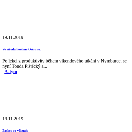
19.11.2019
Ve středu hostíme Ostravu.
Po lekci z produktivity během víkendového utkání v Nymburce, se
nyní Tonda Pištěcký a...
A-tým
19.11.2019
Basket po víkendu