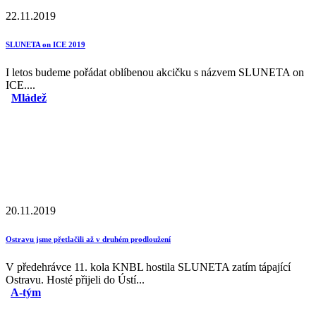
22.11.2019
SLUNETA on ICE 2019
I letos budeme pořádat oblíbenou akcičku s názvem SLUNETA on
ICE....
Mládež
20.11.2019
Ostravu jsme přetlačili až v druhém prodloužení
V předehrávce 11. kola KNBL hostila SLUNETA zatím tápající
Ostravu. Hosté přijeli do Ústí...
A-tým