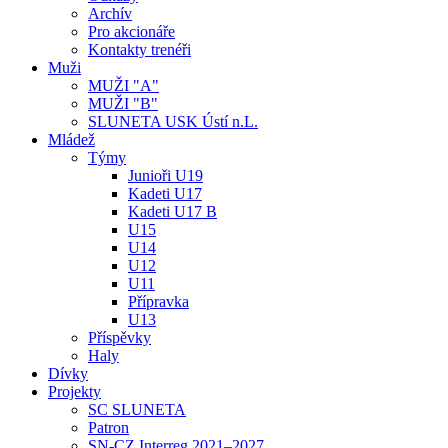
Archív
Pro akcionáře
Kontakty trenéři
Muži
MUŽI "A"
MUŽI "B"
SLUNETA USK Ústí n.L.
Mládež
Týmy
Junioři U19
Kadeti U17
Kadeti U17 B
U15
U14
U12
U11
Přípravka
U13
Příspěvky
Haly
Dívky
Projekty
SC SLUNETA
Patron
SN-CZ Interreg 2021–2027