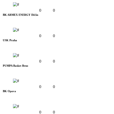
0
0
BK ARMEX ENERGY Děčín
0
0
USK Praha
0
0
PUMPA Basket Brno
0
0
BK Opava
0
0