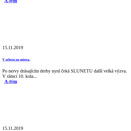
A-tým
15.11.2019
V sobotu na mistra.
Po nervy drásajícím derby nyní čeká SLUNETU další velká výzva.
V rámci 10. kola...
A-tým
15.11.2019