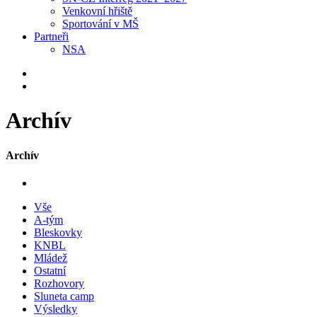
Venkovní hřiště
Sportování v MŠ
Partneři
NSA
Archív
Archív
Vše
A-tým
Bleskovky
KNBL
Mládež
Ostatní
Rozhovory
Sluneta camp
Výsledky