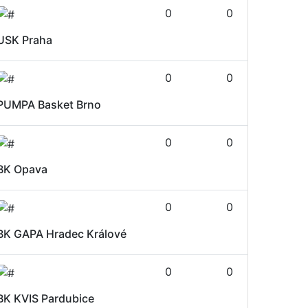
0
0
USK Praha
0
0
PUMPA Basket Brno
0
0
BK Opava
0
0
BK GAPA Hradec Králové
0
0
BK KVIS Pardubice