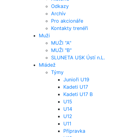
Odkazy
Archív
Pro akcionáře
Kontakty trenéři
Muži
MUŽI "A"
MUŽI "B"
SLUNETA USK Ústí n.L.
Mládež
Týmy
Junioři U19
Kadeti U17
Kadeti U17 B
U15
U14
U12
U11
Přípravka