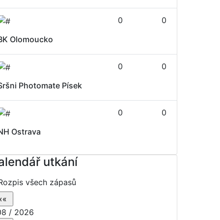
0
0
BK Olomoucko
0
0
Sršni Photomate Písek
0
0
NH Ostrava
alendář utkání
Rozpis všech zápasů
8 / 2026