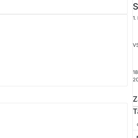
S
1.
V
18
2
Z
T