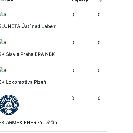
0
0
SLUNETA Ústí nad Labem
0
0
SK Slavia Praha ERA NBK
0
0
BK Lokomotiva Plzeň
0
0
BK ARMEX ENERGY Děčín