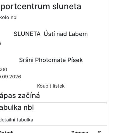
portcentrum sluneta
 kolo nbl
SLUNETA  Ústí nad Labem
S
Sršni Photomate Písek
:00
0.09.2026
Koupit lístek
ápas začíná
abulka nbl
detailní tabulka
Pořadí
Zápasy
%