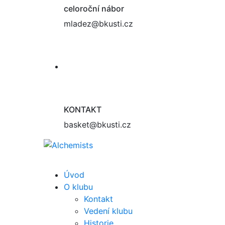
celoroční nábor
mladez@bkusti.cz
KONTAKT
basket@bkusti.cz
Úvod
O klubu
Kontakt
Vedení klubu
Historie