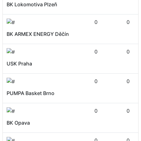
BK Lokomotiva Plzeň
0
0
BK ARMEX ENERGY Děčín
0
0
USK Praha
0
0
PUMPA Basket Brno
0
0
BK Opava
0
0