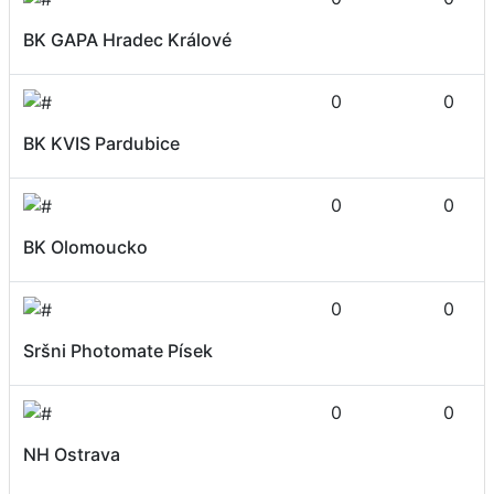
BK GAPA Hradec Králové
0
0
BK KVIS Pardubice
0
0
BK Olomoucko
0
0
Sršni Photomate Písek
0
0
NH Ostrava