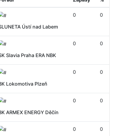
0
0
SLUNETA Ústí nad Labem
0
0
SK Slavia Praha ERA NBK
0
0
BK Lokomotiva Plzeň
0
0
BK ARMEX ENERGY Děčín
0
0