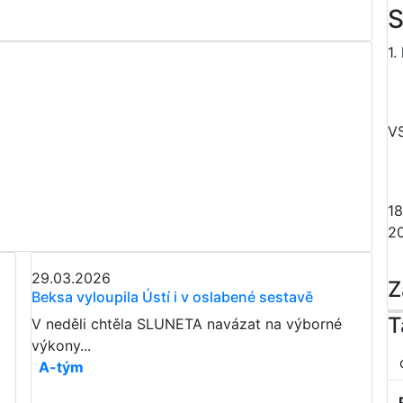
S
1.
V
18
2
29.03.2026
Z
Beksa vyloupila Ústí i v oslabené sestavě
T
V neděli chtěla SLUNETA navázat na výborné
výkony...
A-tým