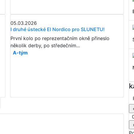
05.03.2026
I druhé ústecké El Nordico pro SLUNETU!
První kolo po reprezentačním okně přineslo
několik derby, po středečním...
A-tým
k
0
P