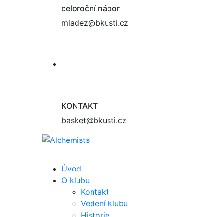
celoroční nábor
mladez@bkusti.cz
KONTAKT
basket@bkusti.cz
Úvod
O klubu
Kontakt
Vedení klubu
Historie