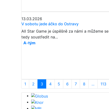
13.03.2026
​​​​​​​V sobotu jede áčko do Ostravy
All Star Game je úspěšně za námi a můžeme se
tedy soustředit na...
A-tým
1
2
3
4
5
6
7
8
...
113