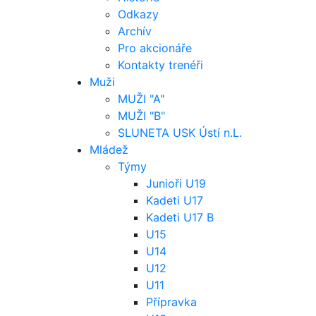
Odkazy
Archív
Pro akcionáře
Kontakty trenéři
Muži
MUŽI "A"
MUŽI "B"
SLUNETA USK Ústí n.L.
Mládež
Týmy
Junioři U19
Kadeti U17
Kadeti U17 B
U15
U14
U12
U11
Přípravka