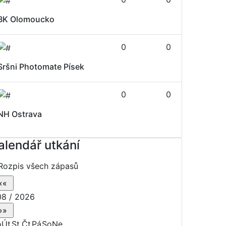
BK Olomoucko
0
0
Sršni Photomate Písek
0
0
NH Ostrava
alendář utkání
Rozpis všech zápasů
8 / 2026
o
Út
St
Čt
Pá
So
Ne