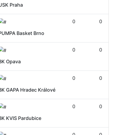
USK Praha
0
0
PUMPA Basket Brno
0
0
BK Opava
0
0
BK GAPA Hradec Králové
0
0
BK KVIS Pardubice
0
0