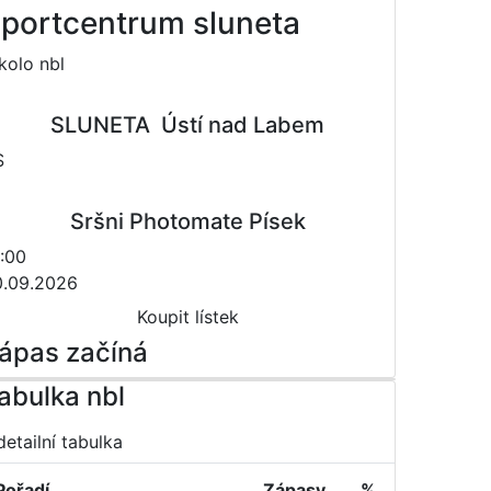
portcentrum sluneta
 kolo nbl
SLUNETA  Ústí nad Labem
S
Sršni Photomate Písek
:00
0.09.2026
Koupit lístek
ápas začíná
abulka nbl
detailní tabulka
Pořadí
Zápasy
%