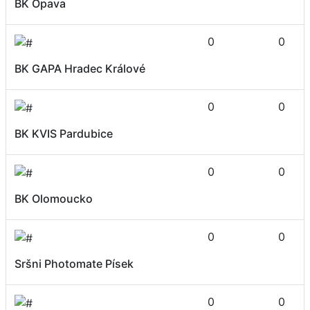
BK Opava
0
0
BK GAPA Hradec Králové
0
0
BK KVIS Pardubice
0
0
BK Olomoucko
0
0
Sršni Photomate Písek
0
0