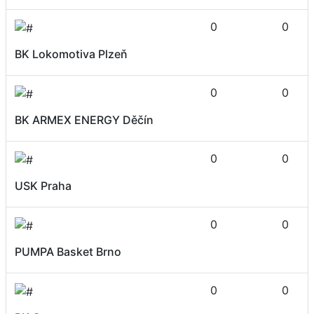
0
0
BK Lokomotiva Plzeň
0
0
BK ARMEX ENERGY Děčín
0
0
USK Praha
0
0
PUMPA Basket Brno
0
0