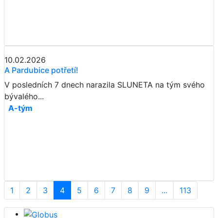
10.02.2026
A Pardubice potřetí!
V posledních 7 dnech narazila SLUNETA na tým svého
bývalého...
A-tým
1
2
3
4
5
6
7
8
9
...
113