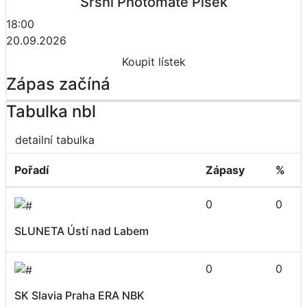
Sršni Photomate Písek
18:00
20.09.2026
Koupit lístek
Zápas začíná
Tabulka nbl
detailní tabulka
Pořadí
Zápasy
%
0
0
SLUNETA Ústí nad Labem
0
0
SK Slavia Praha ERA NBK