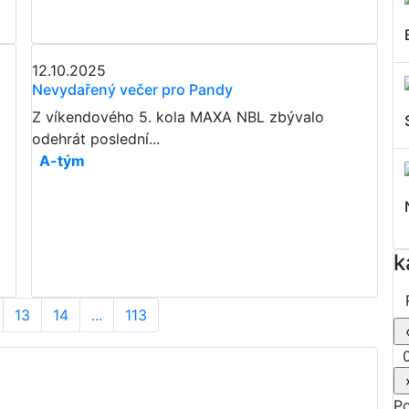
12.10.2025
Nevydařený večer pro Pandy
Z víkendového 5. kola MAXA NBL zbývalo
odehrát poslední...
A-tým
k
13
14
...
113
0
P