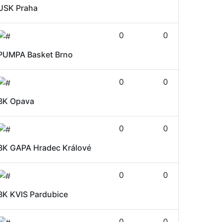
USK Praha
0
0
PUMPA Basket Brno
0
0
BK Opava
0
0
BK GAPA Hradec Králové
0
0
BK KVIS Pardubice
0
0