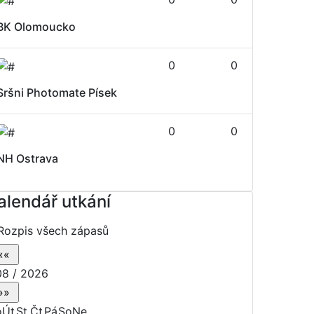
BK Olomoucko
0
0
Sršni Photomate Písek
0
0
NH Ostrava
alendář utkání
Rozpis všech zápasů
8 / 2026
o
Út
St
Čt
Pá
So
Ne