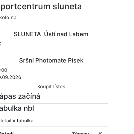
portcentrum sluneta
 kolo nbl
SLUNETA  Ústí nad Labem
S
Sršni Photomate Písek
:00
0.09.2026
Koupit lístek
ápas začíná
abulka nbl
detailní tabulka
Pořadí
Zápasy
%