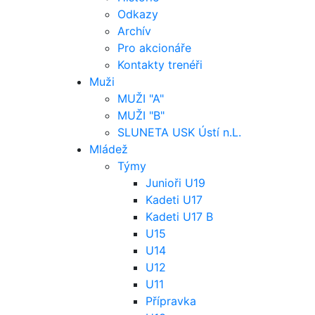
Odkazy
Archív
Pro akcionáře
Kontakty trenéři
Muži
MUŽI "A"
MUŽI "B"
SLUNETA USK Ústí n.L.
Mládež
Týmy
Junioři U19
Kadeti U17
Kadeti U17 B
U15
U14
U12
U11
Přípravka