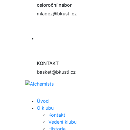
celoroční nábor
mladez@bkusti.cz
KONTAKT
basket@bkusti.cz
Úvod
O klubu
Kontakt
Vedení klubu
Historie