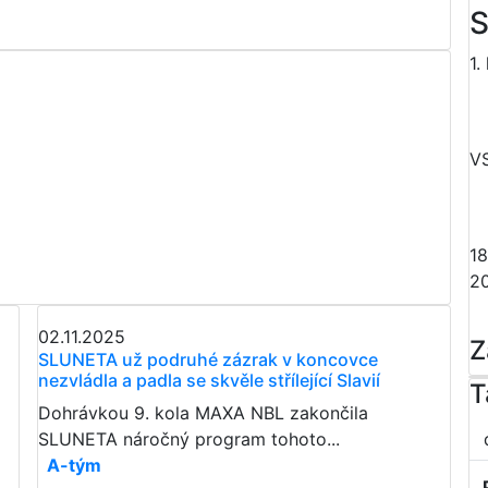
S
1.
V
18
2
02.11.2025
Z
SLUNETA už podruhé zázrak v koncovce
nezvládla a padla se skvěle střílející Slavií
T
Dohrávkou 9. kola MAXA NBL zakončila
SLUNETA náročný program tohoto...
A-tým