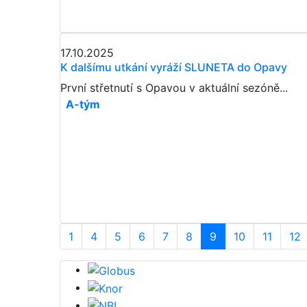
17.10.2025
K dalšímu utkání vyráží SLUNETA do Opavy
První střetnutí s Opavou v aktuální sezóně...
A-tým
1
4
5
6
7
8
9
10
11
12