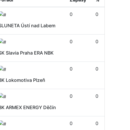
0
0
SLUNETA Ústí nad Labem
0
0
SK Slavia Praha ERA NBK
0
0
BK Lokomotiva Plzeň
0
0
BK ARMEX ENERGY Děčín
0
0