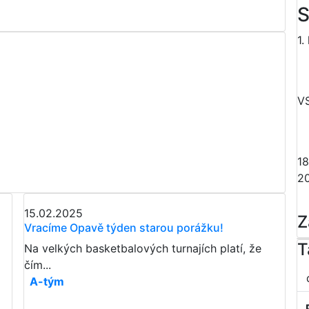
S
1.
V
18
2
15.02.2025
Z
Vracíme Opavě týden starou porážku!
T
Na velkých basketbalových turnajích platí, že
čím...
A-tým