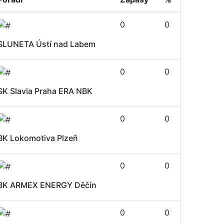
0
0
SLUNETA Ústí nad Labem
0
0
SK Slavia Praha ERA NBK
0
0
BK Lokomotiva Plzeň
0
0
BK ARMEX ENERGY Děčín
0
0