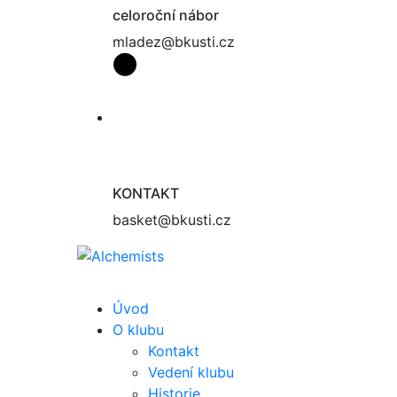
celoroční nábor
mladez@bkusti.cz
KONTAKT
basket@bkusti.cz
Úvod
O klubu
Kontakt
Vedení klubu
Historie