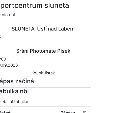
portcentrum sluneta
 kolo nbl
SLUNETA  Ústí nad Labem
S
Sršni Photomate Písek
:00
0.09.2026
Koupit lístek
ápas začíná
abulka nbl
detailní tabulka
Pořadí
Zápasy
%