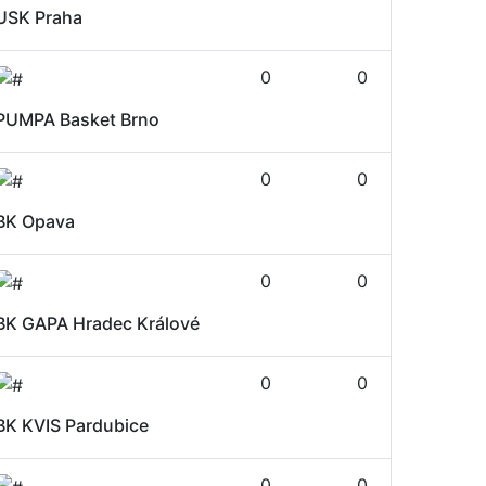
USK Praha
0
0
PUMPA Basket Brno
0
0
BK Opava
0
0
BK GAPA Hradec Králové
0
0
BK KVIS Pardubice
0
0