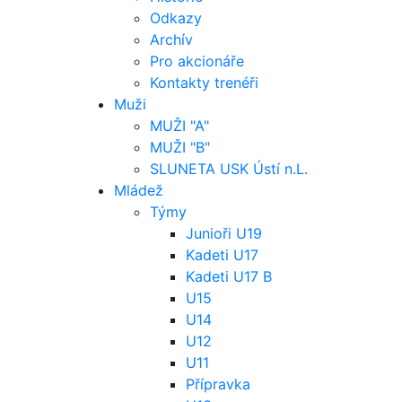
Odkazy
Archív
Pro akcionáře
Kontakty trenéři
Muži
MUŽI "A"
MUŽI "B"
SLUNETA USK Ústí n.L.
Mládež
Týmy
Junioři U19
Kadeti U17
Kadeti U17 B
U15
U14
U12
U11
Přípravka