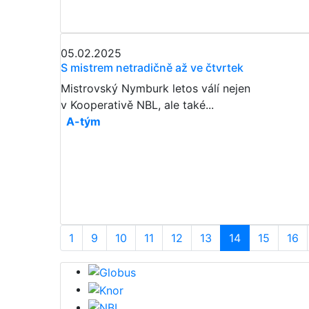
05.02.2025
S mistrem netradičně až ve čtvrtek
Mistrovský Nymburk letos válí nejen
v Kooperativě NBL, ale také...
A-tým
1
9
10
11
12
13
14
15
16