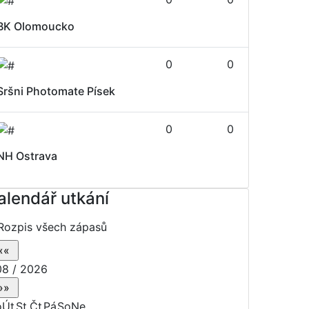
BK Olomoucko
0
0
Sršni Photomate Písek
0
0
NH Ostrava
alendář utkání
Rozpis všech zápasů
8 / 2026
o
Út
St
Čt
Pá
So
Ne