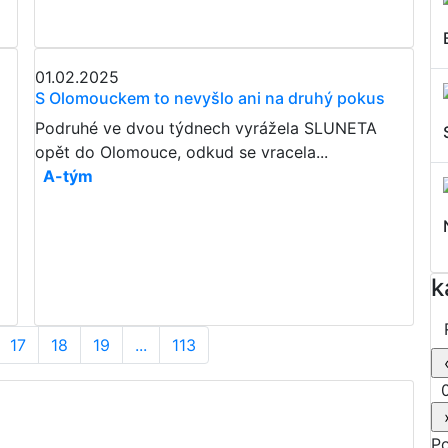
01.02.2025
S Olomouckem to nevyšlo ani na druhý pokus
Podruhé ve dvou týdnech vyrážela SLUNETA
opět do Olomouce, odkud se vracela...
A-tým
k
17
18
19
...
113
0
P