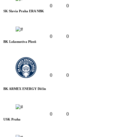
0
0
SK Slavia Praha ERA NBK
0
0
BK Lokomotiva Plzeň
0
0
BK ARMEX ENERGY Děčín
0
0
USK Praha