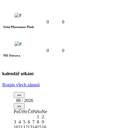
0
0
Sršni Photomate Písek
0
0
NH Ostrava
kalendář utkání
Rozpis všech zápasů
08 / 2026
Po
Út
St
Čt
Pá
So
Ne
1
2
3
4
5
6
7
8
9
10
11
12
13
14
15
16