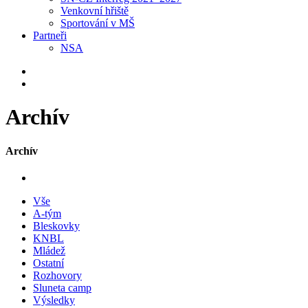
Venkovní hřiště
Sportování v MŠ
Partneři
NSA
Archív
Archív
Vše
A-tým
Bleskovky
KNBL
Mládež
Ostatní
Rozhovory
Sluneta camp
Výsledky