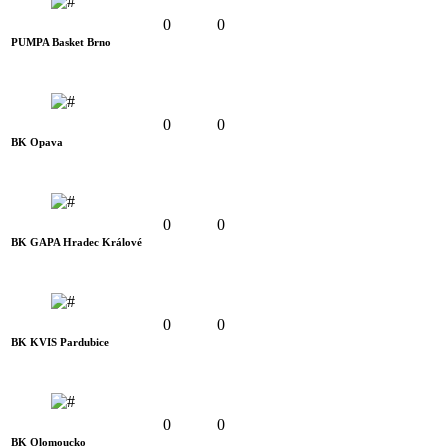
0
0
PUMPA Basket Brno
0
0
BK Opava
0
0
BK GAPA Hradec Králové
0
0
BK KVIS Pardubice
0
0
BK Olomoucko