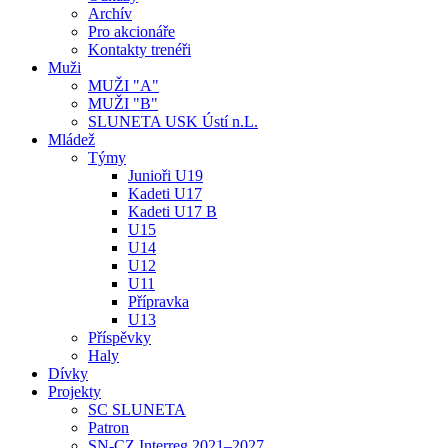
Archív
Pro akcionáře
Kontakty trenéři
Muži
MUŽI "A"
MUŽI "B"
SLUNETA USK Ústí n.L.
Mládež
Týmy
Junioři U19
Kadeti U17
Kadeti U17 B
U15
U14
U12
U11
Přípravka
U13
Příspěvky
Haly
Dívky
Projekty
SC SLUNETA
Patron
SN-CZ Interreg 2021–2027