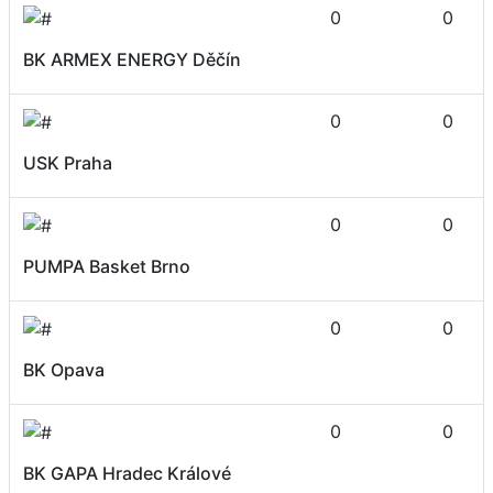
0
0
BK ARMEX ENERGY Děčín
0
0
USK Praha
0
0
PUMPA Basket Brno
0
0
BK Opava
0
0
BK GAPA Hradec Králové