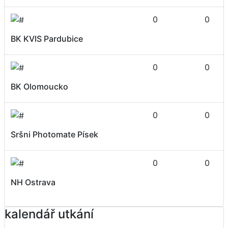
0
0
BK KVIS Pardubice
0
0
BK Olomoucko
0
0
Sršni Photomate Písek
0
0
NH Ostrava
kalendář utkání