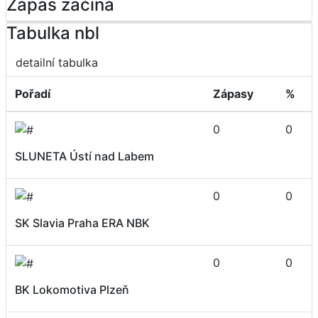
Zápas začíná
Tabulka nbl
detailní tabulka
Pořadí
Zápasy
%
0
0
SLUNETA Ústí nad Labem
0
0
SK Slavia Praha ERA NBK
0
0
BK Lokomotiva Plzeň