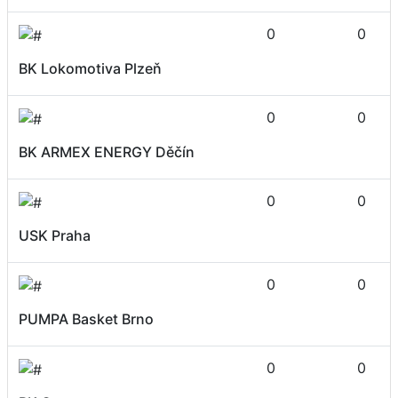
0
0
BK Lokomotiva Plzeň
0
0
BK ARMEX ENERGY Děčín
0
0
USK Praha
0
0
PUMPA Basket Brno
0
0