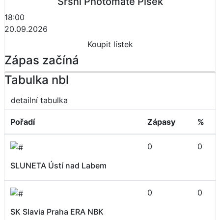
Sršni Photomate Písek
18:00
20.09.2026
Koupit lístek
Zápas začíná
Tabulka nbl
detailní tabulka
Pořadí
Zápasy
%
0
0
SLUNETA Ústí nad Labem
0
0
SK Slavia Praha ERA NBK