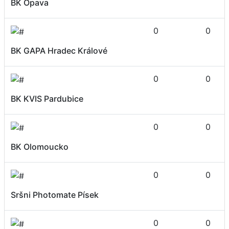
BK Opava
0
0
BK GAPA Hradec Králové
0
0
BK KVIS Pardubice
0
0
BK Olomoucko
0
0
Sršni Photomate Písek
0
0