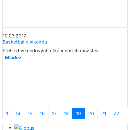
10.03.2017
Basketbal o víkendu
Přehled víkendových utkání našich mužstev.
Mládež
1
14
15
16
17
18
19
20
21
22