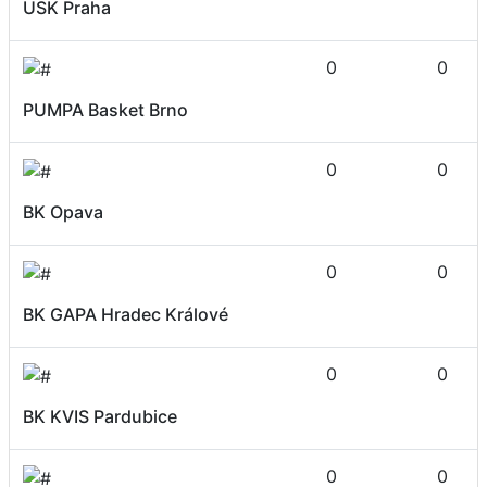
USK Praha
0
0
PUMPA Basket Brno
0
0
BK Opava
0
0
BK GAPA Hradec Králové
0
0
BK KVIS Pardubice
0
0