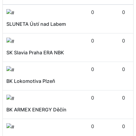
0
0
SLUNETA Ústí nad Labem
0
0
SK Slavia Praha ERA NBK
0
0
BK Lokomotiva Plzeň
0
0
BK ARMEX ENERGY Děčín
0
0