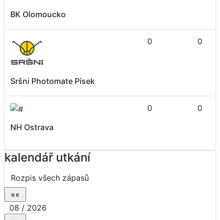
BK Olomoucko
0
0
Sršni Photomate Písek
0
0
NH Ostrava
kalendář utkání
Rozpis všech zápasů
08 / 2026