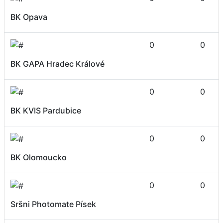
BK Opava
0
0
BK GAPA Hradec Králové
0
0
BK KVIS Pardubice
0
0
BK Olomoucko
0
0
Sršni Photomate Písek