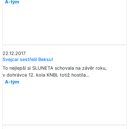
A-tým
22.12.2017
Svejcar sestřelil Beksu!
To nejlepší si SLUNETA schovala na závěr roku,
v dohrávce 12. kola KNBL totiž hostila...
A-tým