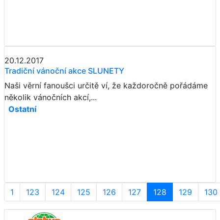
20.12.2017
Tradiční vánoční akce SLUNETY
Naši věrní fanoušci určitě ví, že každoročně pořádáme
několik vánočních akcí,...
Ostatní
1
123
124
125
126
127
128
129
130