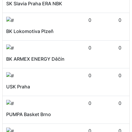
SK Slavia Praha ERA NBK
0
0
BK Lokomotiva Plzeň
0
0
BK ARMEX ENERGY Děčín
0
0
USK Praha
0
0
PUMPA Basket Brno
0
0