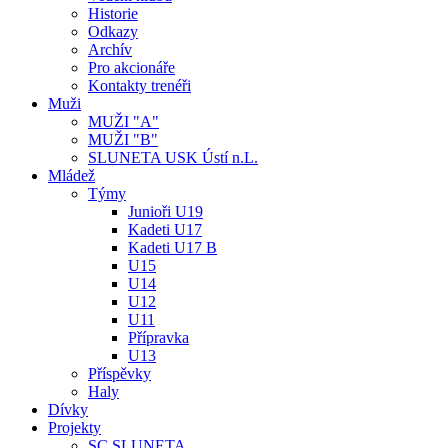
Historie
Odkazy
Archív
Pro akcionáře
Kontakty trenéři
Muži
MUŽI "A"
MUŽI "B"
SLUNETA USK Ústí n.L.
Mládež
Týmy
Junioři U19
Kadeti U17
Kadeti U17 B
U15
U14
U12
U11
Přípravka
U13
Příspěvky
Haly
Dívky
Projekty
SC SLUNETA