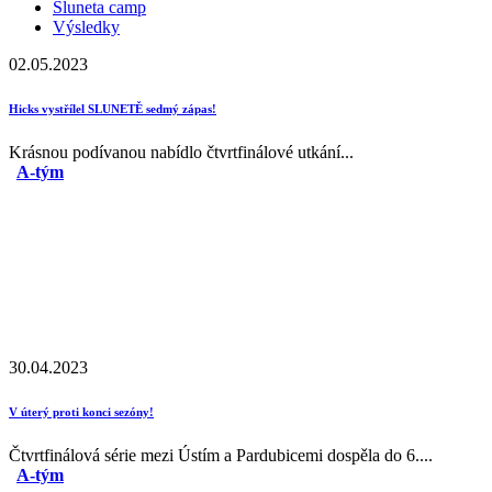
Sluneta camp
Výsledky
02.05.2023
Hicks vystřílel SLUNETĚ sedmý zápas!
Krásnou podívanou nabídlo čtvrtfinálové utkání...
A-tým
30.04.2023
V úterý proti konci sezóny!
Čtvrtfinálová série mezi Ústím a Pardubicemi dospěla do 6....
A-tým