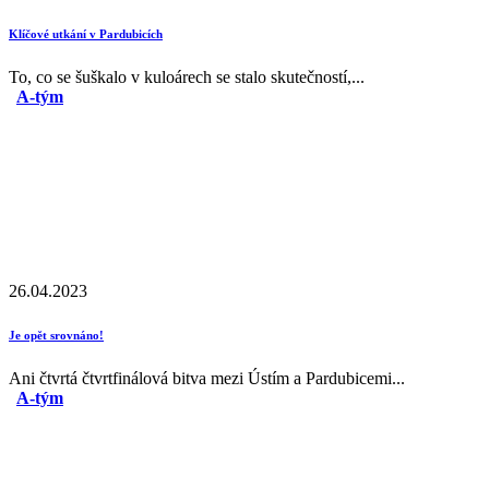
Klíčové utkání v Pardubicích
To, co se šuškalo v kuloárech se stalo skutečností,...
A-tým
26.04.2023
Je opět srovnáno!
Ani čtvrtá čtvrtfinálová bitva mezi Ústím a Pardubicemi...
A-tým