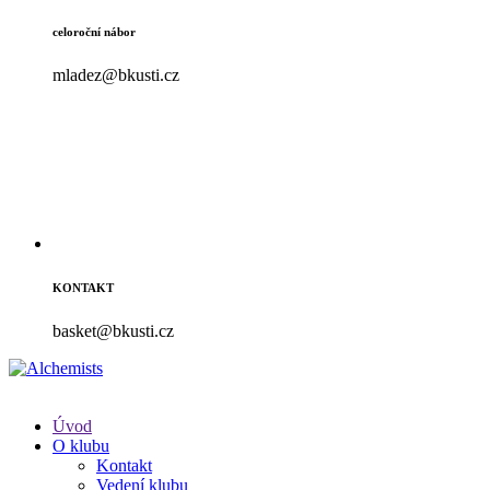
celoroční nábor
mladez@bkusti.cz
KONTAKT
basket@bkusti.cz
Úvod
O klubu
Kontakt
Vedení klubu