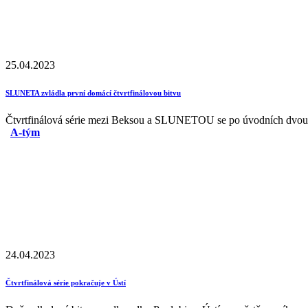
25.04.2023
SLUNETA zvládla první domácí čtvrtfinálovou bitvu
Čtvrtfinálová série mezi Beksou a SLUNETOU se po úvodních dvou.
A-tým
24.04.2023
Čtvrtfinálová série pokračuje v Ústí