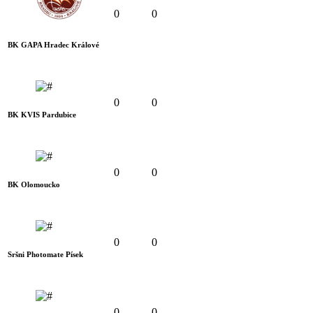
0
0
BK GAPA Hradec Králové
0
0
BK KVIS Pardubice
0
0
BK Olomoucko
0
0
Sršni Photomate Písek
0
0