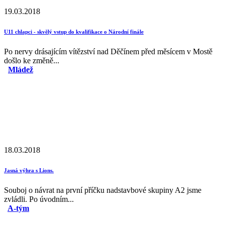
19.03.2018
U11 chlapci - skvělý vstup do kvalifikace o Národní finále
Po nervy drásajícím vítězství nad Děčínem před měsícem v Mostě
došlo ke změně...
Mládež
18.03.2018
Jasná výhra s Lions.
Souboj o návrat na první příčku nadstavbové skupiny A2 jsme
zvládli. Po úvodním...
A-tým