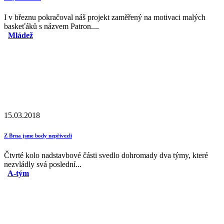
I v březnu pokračoval náš projekt zaměřený na motivaci malých
baskeťáků s názvem Patron....
Mládež
15.03.2018
Z Brna jsme body nepřivezli
Čtvrté kolo nadstavbové části svedlo dohromady dva týmy, které
nezvládly svá poslední...
A-tým