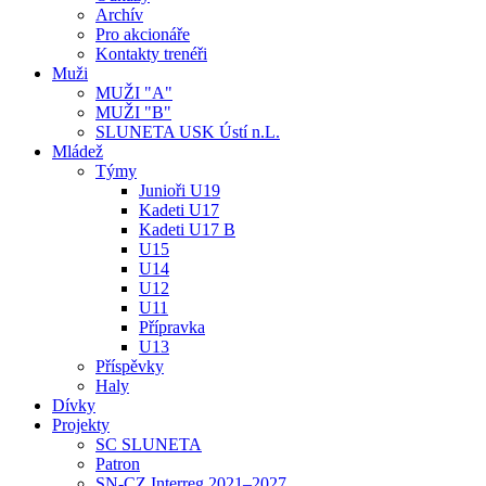
Archív
Pro akcionáře
Kontakty trenéři
Muži
MUŽI "A"
MUŽI "B"
SLUNETA USK Ústí n.L.
Mládež
Týmy
Junioři U19
Kadeti U17
Kadeti U17 B
U15
U14
U12
U11
Přípravka
U13
Příspěvky
Haly
Dívky
Projekty
SC SLUNETA
Patron
SN-CZ Interreg 2021–2027