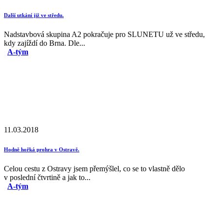
Další utkání již ve středu.
Nadstavbová skupina A2 pokračuje pro SLUNETU už ve středu,
kdy zajíždí do Brna. Dle...
A-tým
11.03.2018
Hodně hořká prohra v Ostravě.
Celou cestu z Ostravy jsem přemýšlel, co se to vlastně dělo
v poslední čtvrtině a jak to...
A-tým