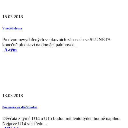
15.03.2018
V neděli doma
Po dvou nevydařených venkovních zápasech se SLUNETA
konečně představí na domácí palubovce...
A-tým
13.03.2018
Pozvánka na dívčí basket
Děvčata z týmů U14 a U15 budou mít tento týden hodně napilno.
Nejprve U14 ve středu...