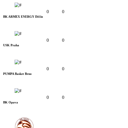
0
0
BK ARMEX ENERGY Děčín
0
0
USK Praha
0
0
PUMPA Basket Brno
0
0
BK Opava