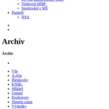
Venkovní hřiště
Sportování v MŠ
Partneři
NSA
Archív
Archív
Vše
A-tým
Bleskovky
KNBL
Mládež
Ostatní
Rozhovory
Sluneta camp
Výsledky